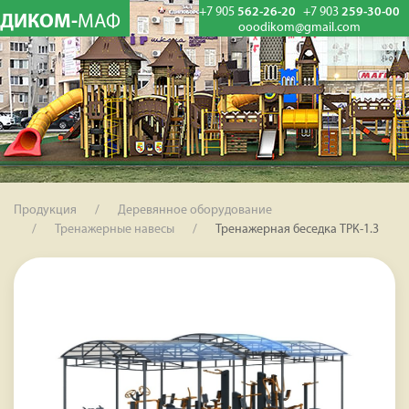
+7 905
562-26-20
+7 903
259-30-00
ДИКОМ-
МАФ
ooodikom@gmail.com
Продукция
Деревянное оборудование
Тренажерные навесы
Тренажерная беседка ТРК-1.3