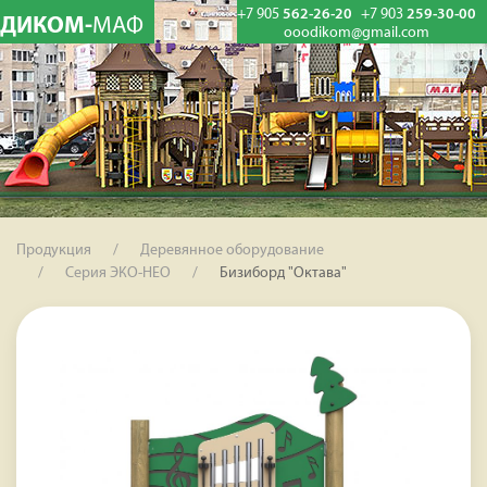
+7 905
562-26-20
+7 903
259-30-00
ДИКОМ-
МАФ
ooodikom@gmail.com
Продукция
Деревянное оборудование
Серия ЭКО-НЕО
Бизиборд "Октава"