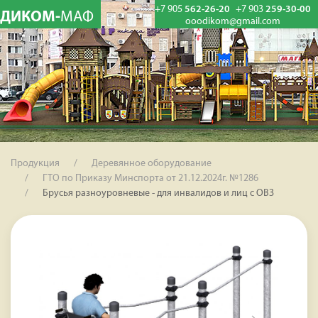
+7 905
562-26-20
+7 903
259-30-00
ДИКОМ-
МАФ
ooodikom@gmail.com
Продукция
Деревянное оборудование
ГТО по Приказу Минспорта от 21.12.2024г. №1286
Брусья разноуровневые - для инвалидов и лиц с ОВЗ