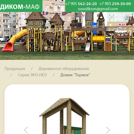
+7 905
562-26-20
+7 903
259-30-00
ДИКОМ-
МАФ
ooodikom@gmail.com
Продукция
Деревянное оборудование
Серия ЭКО-НЕО
Домик "Торжок"