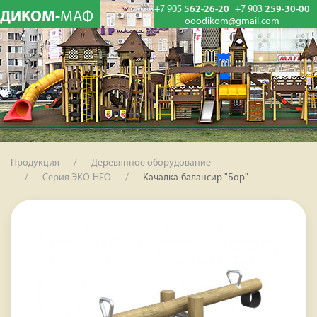
+7 905
562-26-20
+7 903
259-30-00
ДИКОМ-
МАФ
ooodikom@gmail.com
Продукция
Деревянное оборудование
Серия ЭКО-НЕО
Качалка-балансир "Бор"