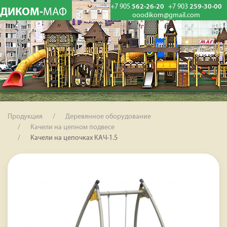
+7 905
562-26-20
+7 903
259-30-00
ДИКОМ-
МАФ
ooodikom@gmail.com
Продукция
Деревянное оборудование
Качели на цепном подвесе
Качели на цепочках КАЧ-1.5