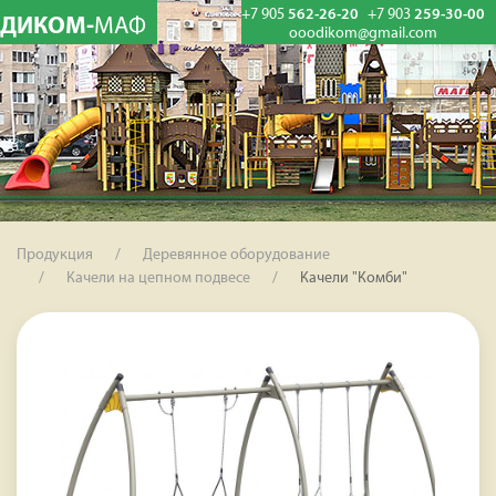
+7 905
562-26-20
+7 903
259-30-00
ДИКОМ-
МАФ
ooodikom@gmail.com
Продукция
Деревянное оборудование
Качели на цепном подвесе
Качели "Комби"