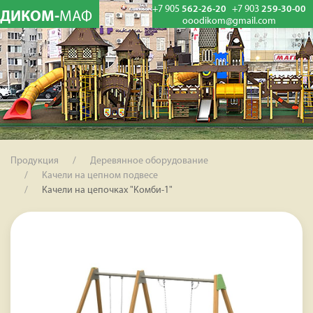
+7 905
562-26-20
+7 903
259-30-00
ДИКОМ-
МАФ
ooodikom@gmail.com
Продукция
Деревянное оборудование
Качели на цепном подвесе
Качели на цепочках "Комби-1"