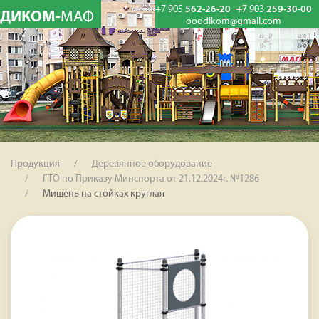
+7 905
562-26-20
+7 903
259-30-00
ДИКОМ-
МАФ
ooodikom@gmail.com
Продукция
Деревянное оборудование
ГТО по Приказу Минспорта от 21.12.2024г. №1286
Мишень на стойкаx круглая