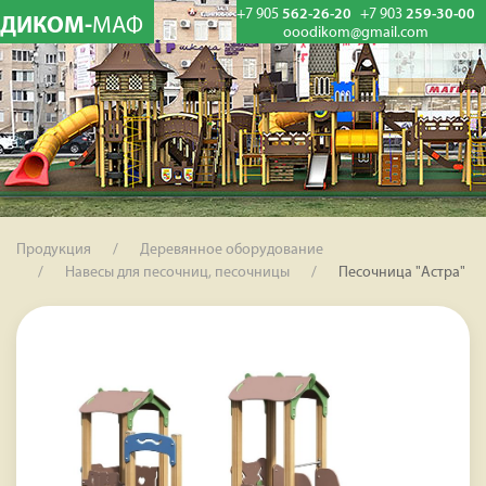
+7 905
562-26-20
+7 903
259-30-00
ДИКОМ-
МАФ
ooodikom@gmail.com
Продукция
Деревянное оборудование
Навесы для песочниц, песочницы
Песочница "Астра"