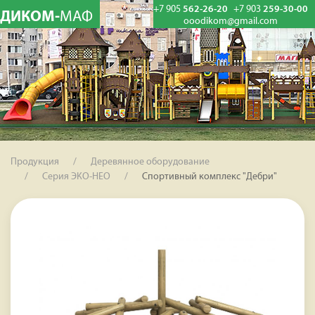
+7 905
562-26-20
+7 903
259-30-00
ДИКОМ-
МАФ
ooodikom@gmail.com
Продукция
Деревянное оборудование
Серия ЭКО-НЕО
Спортивный комплекс "Дебри"