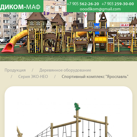
+7 905
562-26-20
+7 903
259-30-00
ДИКОМ-
МАФ
ooodikom@gmail.com
Продукция
Деревянное оборудование
Серия ЭКО-НЕО
Спортивный комплекс "Ярославль"