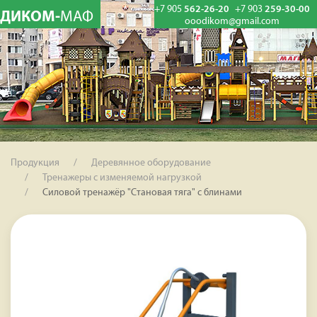
+7 905
562-26-20
+7 903
259-30-00
ДИКОМ-
МАФ
ooodikom@gmail.com
Продукция
Деревянное оборудование
Тренажеры с изменяемой нагрузкой
Силовой тренажёр "Становая тяга" с блинами