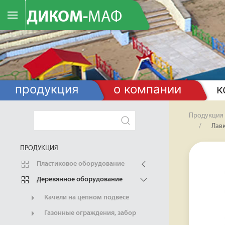
ДИКОМ-
МАФ
продукция
о компании
к
Продукция
Лав
ПРОДУКЦИЯ
Пластиковое оборудование
Деревянное оборудование
Качели на цепном подвесе
Газонные ограждения, забор