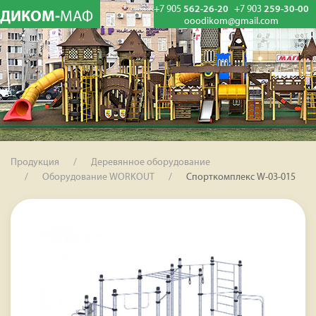
+7 905
562-26-20
+7 903
259-30-00
ДИКОМ-
МАФ
ooodikom@gmail.com
Продукция
Деревянное оборудование
Оборудование WORKOUT
Спорткомплекс W-03-015