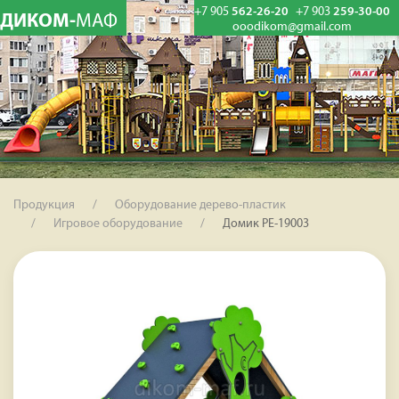
+7 905
562-26-20
+7 903
259-30-00
ДИКОМ-
МАФ
ooodikom@gmail.com
Продукция
Оборудование дерево-пластик
Игровое оборудование
Домик PE-19003