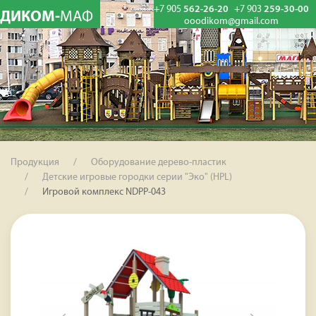
+7 905
562-26-20
+7 903
259-30-00
ДИКОМ-
МАФ
ooodikom@gmail.com
Продукция
Оборудование дерево-пластик
Детские игровые городки серии "Эко" (HPL)
Игровой комплекс NDPP-043