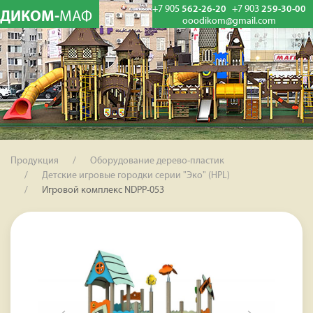
+7 905
562-26-20
+7 903
259-30-00
ДИКОМ-
МАФ
ooodikom@gmail.com
Продукция
Оборудование дерево-пластик
Детские игровые городки серии "Эко" (HPL)
Игровой комплекс NDPP-053