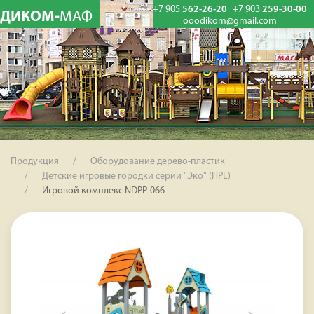
+7 905
562-26-20
+7 903
259-30-00
ДИКОМ-
МАФ
ooodikom@gmail.com
Продукция
Оборудование дерево-пластик
Детские игровые городки серии "Эко" (HPL)
Игровой комплекс NDPP-066