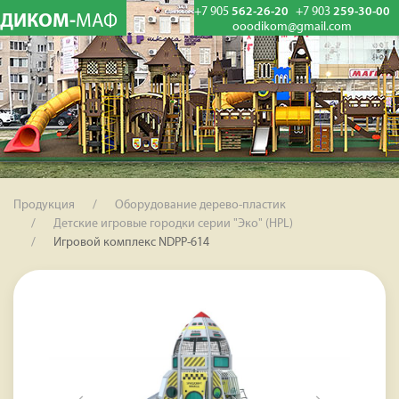
+7 905
562-26-20
+7 903
259-30-00
ДИКОМ-
МАФ
ooodikom@gmail.com
Продукция
Оборудование дерево-пластик
Детские игровые городки серии "Эко" (HPL)
Игровой комплекс NDPP-614