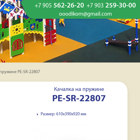
562-26-20
259-30-00
+7 905
+7 903
ooodikom@gmail.com
 пружине PE-SR-22807
Качалка на пружине
PE-SR-22807
Размер: 610х390х920 мм