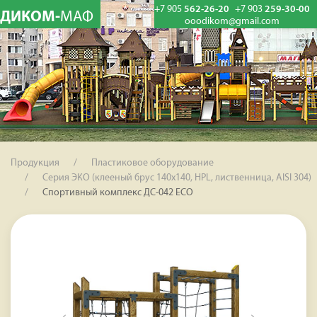
+7 905
562-26-20
+7 903
259-30-00
ДИКОМ-
МАФ
ooodikom@gmail.com
Продукция
Пластиковое оборудование
Серия ЭКО (клееный брус 140х140, HPL, лиственница, AISI 304)
Спортивный комплекс ДС-042 ECO