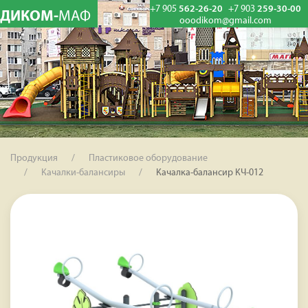
+7 905
562-26-20
+7 903
259-30-00
ДИКОМ-
МАФ
ooodikom@gmail.com
Продукция
Пластиковое оборудование
Качалки-балансиры
Качалка-балансир КЧ-012