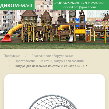
+7 905
562-26-20
+7 903
259-30-00
ДИКОМ-
МАФ
ooodikom@gmail.com
Продукция
Пластиковое оборудование
Пространственные сетки, фигуры для лазания
Фигура для лазазания из сеток и канатов КС-002