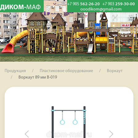
+7 905
562-26-20
+7 903
259-30-00
ДИКОМ-
МАФ
ooodikom@gmail.com
Продукция
Пластиковое оборудование
Воркаут
Воркаут 89 мм В-019